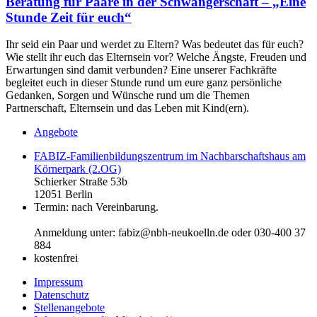
Beratung für Paare in der Schwangerschaft – „Eine
Stunde Zeit für euch“
Ihr seid ein Paar und werdet zu Eltern? Was bedeutet das für euch?
Wie stellt ihr euch das Elternsein vor? Welche Ängste, Freuden und
Erwartungen sind damit verbunden? Eine unserer Fachkräfte
begleitet euch in dieser Stunde rund um eure ganz persönliche
Gedanken, Sorgen und Wünsche rund um die Themen
Partnerschaft, Elternsein und das Leben mit Kind(ern).
Angebote
FABIZ-Familienbildungszentrum im Nachbarschaftshaus am
Körnerpark (2.OG)
Schierker Straße 53b
12051 Berlin
Termin: nach Vereinbarung.
Anmeldung unter: fabiz@nbh-neukoelln.de oder 030-400 37
884
kostenfrei
Impressum
Datenschutz
Stellenangebote