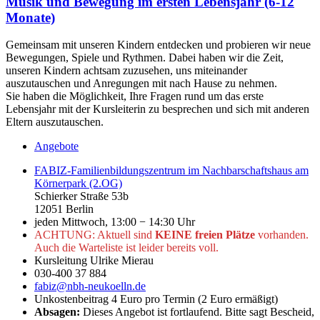
Musik und Bewegung im ersten Lebensjahr (6-12
Monate)
Gemeinsam mit unseren Kindern entdecken und probieren wir neue
Bewegungen, Spiele und Rythmen. Dabei haben wir die Zeit,
unseren Kindern achtsam zuzusehen, uns miteinander
auszutauschen und Anregungen mit nach Hause zu nehmen.
Sie haben die Möglichkeit, Ihre Fragen rund um das erste
Lebensjahr mit der Kursleiterin zu besprechen und sich mit anderen
Eltern auszutauschen.
Angebote
FABIZ-Familienbildungszentrum im Nachbarschaftshaus am
Körnerpark (2.OG)
Schierker Straße 53b
12051 Berlin
jeden Mittwoch, 13:00 − 14:30 Uhr
ACHTUNG: Aktuell sind
KEINE freien Plätze
vorhanden.
Auch die Warteliste ist leider bereits voll.
Kursleitung Ulrike Mierau
030-400 37 884
fabiz@nbh-neukoelln.de
Unkostenbeitrag 4 Euro pro Termin (2 Euro ermäßigt)
Absagen:
Dieses Angebot ist fortlaufend. Bitte sagt Bescheid,