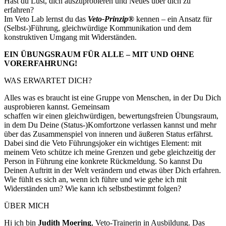
Hast du Lust, dich auszuprobieren und Neues über dich zu
erfahren?
Im Veto Lab lernst du das
Veto-Prinzip®
kennen – ein Ansatz für
(Selbst-)Führung, gleichwürdige Kommunikation und dem
konstruktiven Umgang mit Widerständen.
EIN ÜBUNGSRAUM FÜR ALLE – MIT UND OHNE
VORERFAHRUNG!
WAS ERWARTET DICH?
Alles was es braucht ist eine Gruppe von Menschen, in der Du Dich
ausprobieren kannst. Gemeinsam
schaffen wir einen gleichwürdigen, bewertungsfreien Übungsraum,
in dem Du Deine (Status-)Komfortzone verlassen kannst und mehr
über das Zusammenspiel von inneren und äußeren Status erfährst.
Dabei sind die Veto Führungsjoker ein wichtiges Element: mit
meinem Veto schütze ich meine Grenzen und gebe gleichzeitig der
Person in Führung eine konkrete Rückmeldung. So kannst Du
Deinen Auftritt in der Welt verändern und etwas über Dich erfahren.
Wie fühlt es sich an, wenn ich führe und wie gehe ich mit
Widerständen um? Wie kann ich selbstbestimmt folgen?
ÜBER MICH
Hi ich bin
Judith Moering
, Veto-Trainerin in Ausbildung. Das